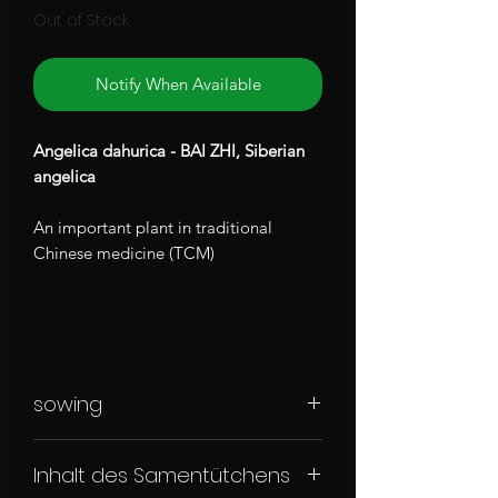
Out of Stock
Notify When Available
Angelica dahurica - BAI ZHI, Siberian
angelica
An important plant in traditional
Chinese medicine (TCM)
sowing
Die Samen über Nacht in kaltem,
Inhalt des Samentütchens
chlorfreiem Wasser (am besten