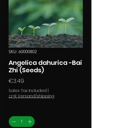
SKU: 60000802
Angelica dahurica -Bai
Zhi (Seeds)
Price
€3.49
Sales Tax Included
|
zzgl. Versand/shipping
Quantity
*