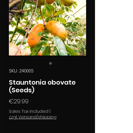
SKU: 240005
Stauntonia obovate
(Seeds)
Price
€29.99
Sales Tax Included
|
zzgl. Versand/shipping
Quantity
*