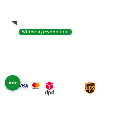
15 € Mindestbestellwert
Widerruf/revocation
Service
FAQ
Winterhärte
Gutscheine kaufen
Zahlung & Versand
Zertifizierung
Sicherheit ist für uns sehr wichtig. Daher ist
unser Webshop nach gängigen Standards
zertifiziert, die Datenübertragung erfolgt