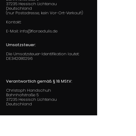
37235 Hessisch Lichtenau
Deutschland
(nur Postadresse, kein Vor-Ort-Verkauf!)
Kontakt:
E-Mail:
info@floraedulis.de
Umsatzsteuer:
Die Umsatzsteuer-Identifikation lautet:
DE342080296
Verantwortlich gemäß § 18 MStV:
Christoph Handschuh
Bahnhofstraße 5
37235 Hessisch Lichtenau
Deutschland
Kontaktiere uns!