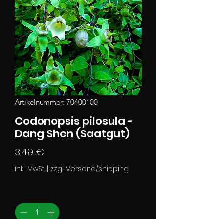
Artikelnummer: 70400100
Codonopsis pilosula -
Dang Shen (Saatgut)
Preis
3,49 €
inkl. MwSt.
|
zzgl. Versand/shipping
Anzahl
*