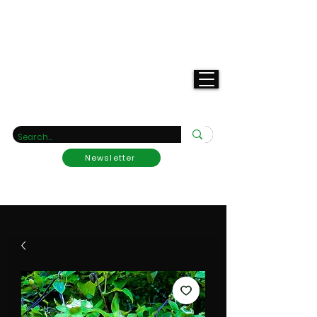
Deine
Raritätengärtnerei
Newsletter