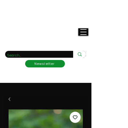
Deine
Raritätengärtnerei
Newsletter