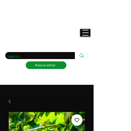
Deine
Raritätengärtnerei
Newsletter