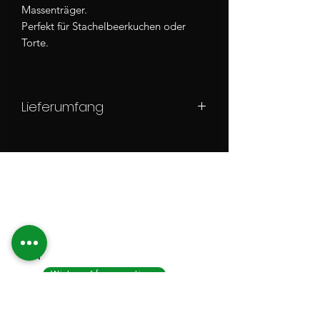
Massenträger.
Perfekt für Stachelbeerkuchen oder
Torte.
Lieferumfang
1 Pflanze ca. 15-40 cm
im Wurzelballen
Kontaktiere uns!
15 € Mindestbestellwert
Widerruf/revocation
Service