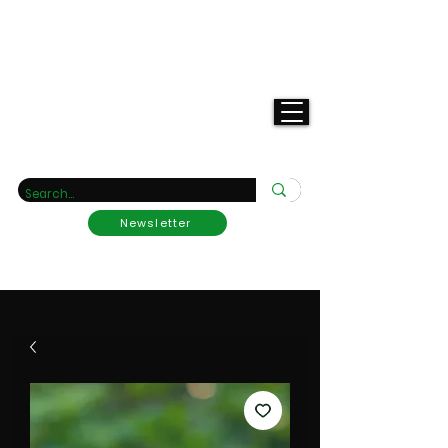
Deine
Raritätengärtnerei
Newsletter