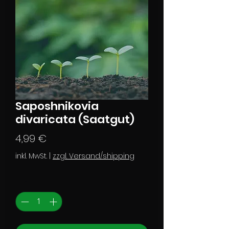
Saposhnikovia
divaricata (Saatgut)
Preis
4,99 €
inkl. MwSt.
|
zzgl. Versand/shipping
Anzahl
*