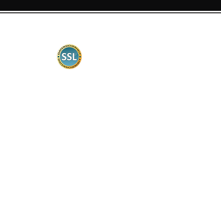
Certificación
La seguridad es muy importante
para nosotros. Por lo tanto, nuestra
tienda web está certificada de
acuerdo con los estándares
comunes, la transmisión de datos
está encriptada.
Información del cliente
Contacto
tiempos de entrega
Transporte
Métodos de pago