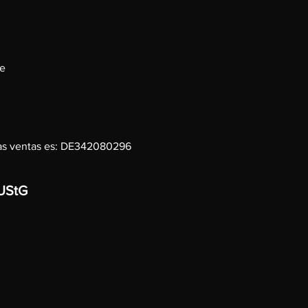
de
 las ventas es: DE342080296
 UStG