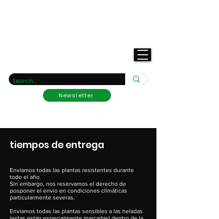
Tu vivero de rarezas
Newsletter
tiempos de entrega
Enviamos todas las plantas resistentes durante
todo el año.
Sin embargo, nos reservamos el derecho de
posponer el envío en condiciones climáticas
particularmente severas.
Enviamos todas las plantas sensibles a las heladas
(estas están especialmente marcadas) dentro de la