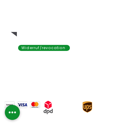
¡Contáctenos!
25 € valor mínimo de
pedido
Widerruf/revocation
Servicio
preguntas
frecuentes
robustez
comprar vales
pago
Certificación