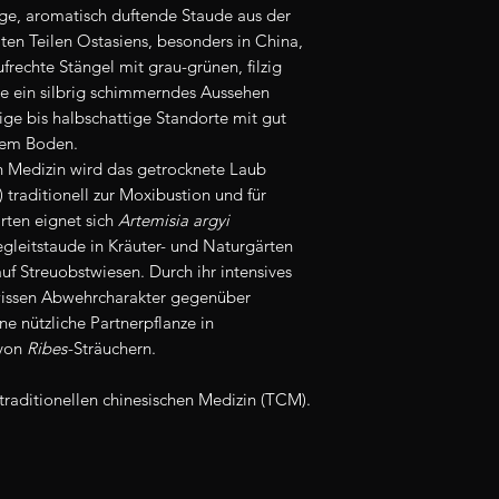
damit Dein Saatgut 
ige, aromatisch duftende Staude aus der
Auf die Keimung uns
solltest es so optim
ten Teilen Ostasiens, besonders in China,
leider keine Garant
Saatgut sollte trock
ufrechte Stängel mit grau-grünen, filzig
Qualitätskontrollen
an einem kühlen Ort
nze ein silbrig schimmerndes Aussehen
optimale Lagerung d
aufbewahrt werden.
ige bis halbschattige Standorte mit gut
Keimfähigkeit, doch 
bspw. in Schraubglä
mem Boden.
die Bedingungen wä
Lagerung kannst Du 
en Medizin wird das getrocknete Laub
und Anzucht des Saa
dazulegen, das entzi
) traditionell zur Moxibustion und für
ist auch, die Samen 
ten eignet sich
Artemisia argyi
Bitte informiere Di
egleitstaude in Kräuter- und Naturgärten
über die Regularien
Da Samen lebendige
uf Streuobstwiesen. Durch ihr intensives
Einfuhrbestimmunge
keine unbegrenzte L
issen Abwehrcharakter gegenüber
wir Dir auch kein M
ne nützliche Partnerpflanze in
Unser Saatgut ist nu
da so viele Faktore
 von
Ribes
-Sträuchern.
bestimmt.
der Samen sind. Ein
jedoch dafür, dass 
traditionellen chinesischen Medizin (TCM).
Saatgut hast - wenn 
ausgesät hast ;)
Keimraten:
In den P