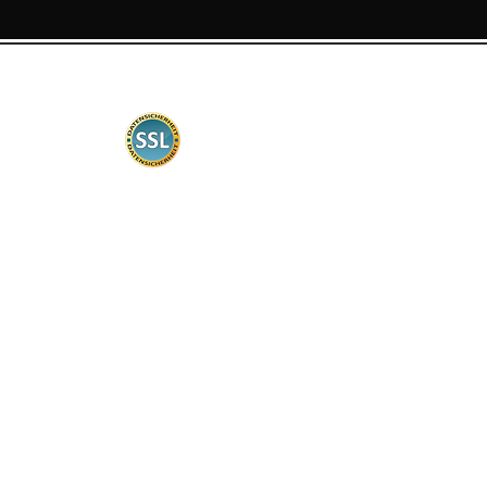
die Keimraten, die 
Laborergebnis und 
Die angegebene Keim
Gewährleistung für d
Certificación
sondern dient ledigl
erstrebenswerte Auf
Partie Nummer:
Auf
La seguridad es muy importante
Nummer mit Abfülld
para nosotros. Por lo tanto, nuestra
gesetzlich verpflich
tienda web está certificada de
Saatgut, gib bitte 
acuerdo con los estándares
Partie Nummer mit a
comunes, la transmisión de datos
está encriptada.
Für weitere Fragen 
oder in die AGB.
Información del cliente
Contacto
tiempos de entrega
Transporte
Métodos de pago