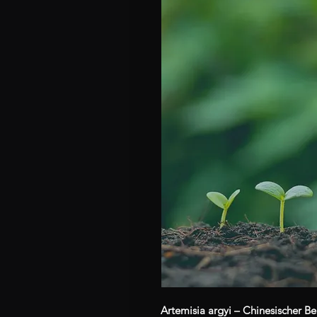
Artemisia argyi – Chinesischer Be