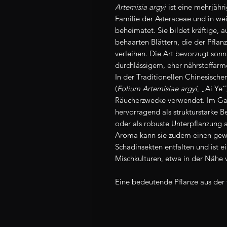
Artemisia argyi
ist eine mehrjähr
Familie der Asteraceae und in wei
beheimatet. Sie bildet kräftige, a
behaarten Blättern, die der Pfla
verleihen. Die Art bevorzugt sonn
durchlässigem, eher nährstoffar
In der Traditionellen Chinesisch
(
Folium Artemisiae argyi
, „Ai Ye“
Räucherzwecke verwendet. Im Gar
hervorragend als strukturstarke B
oder als robuste Unterpflanzung a
Aroma kann sie zudem einen gew
Schadinsekten entfalten und ist ei
Mischkulturen, etwa in der Nähe
Eine bedeutende Pflanze aus der 