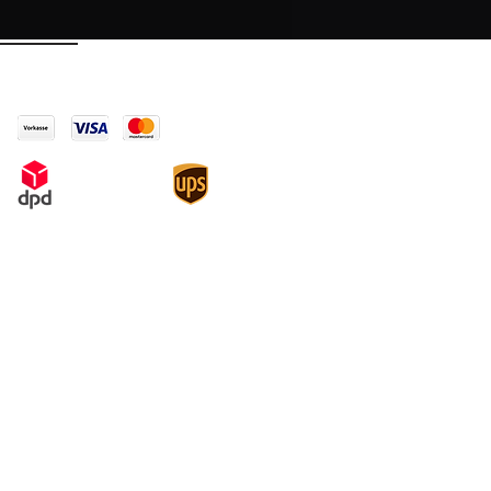
einen Mittelwert zwischen dem
der Freilandkeimung abbilden.
rate stellt jedoch keine
ie Keimrate bei Dir zu Hause dar,
pago
ich als Anhaltspunkt für die
laufquote des Saatguts.
 den Samentütchen ist die Partie
atum aufgedruckt, dazu sind wir
tet. Bei Fragen zu unserem
auch immer die entsprechende
n (z.B. 1_kc1_2023).
schaue auch gerne in unsere FAQ
Legal
Condiciones
derechos de autor
Protección de Datos
Política de cancelación y modelo