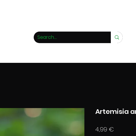
ivero de rarezas
Artemisia a
Precio
4,99 €