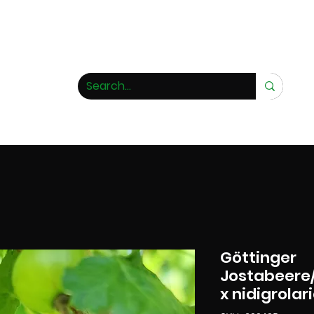
ivero de rarezas
Göttinger
Jostabeere/
x nidigrolar