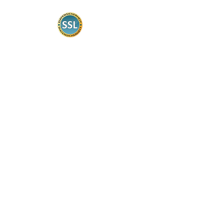
Certificación
La seguridad es muy importante
para nosotros. Por lo tanto, nuestra
tienda web está certificada de
acuerdo con los estándares
comunes, la transmisión de datos
está encriptada.
Información del cliente
Contacto
tiempos de entrega
Transporte
Métodos de pago