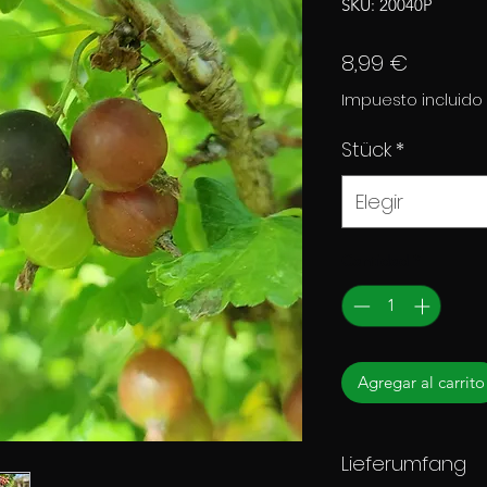
SKU: 20040P
Precio
8,99 €
Impuesto incluido
Stück
*
Elegir
Cantidad
*
Agregar al carrito
Lieferumfang