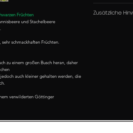
1 Pflanze ca. 15-40
Zusätzliche Hin
im Wurzelballen
chwarzen Früchten
Je nach Jahreszeit b
annisbeere und Stachelbeere
Für weitere Fragen 
.
oder in die AGB.
 sehr schmackhaften Früchten.
sch zu einem großen Busch heran, daher
uchen
jedoch auch kleiner gehalten werden, die
ch.
inem verwilderten Göttinger